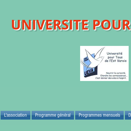
UNIVERSITE POUR 
Maison d
83700 
L'association
Programme général
Programmes mensuels
D