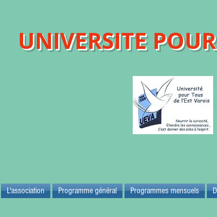
UNIVERSITE POUR 
Maison d
83700 
L'association
Programme général
Programmes mensuels
D