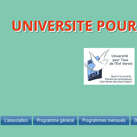
UNIVERSITE POUR 
Maison d
83700 
L'association
Programme général
Programmes mensuels
D