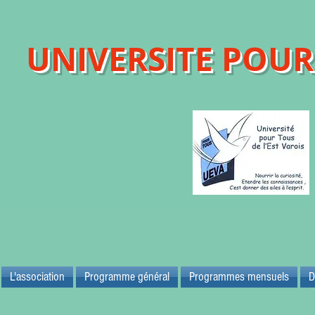
UNIVERSITE POUR 
Maison d
83700 
L'association
Programme général
Programmes mensuels
D