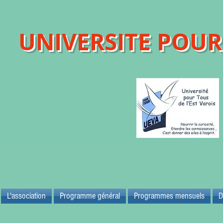
UNIVERSITE POUR 
Maison d
83700 
L'association
Programme général
Programmes mensuels
D